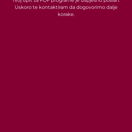
Tvoj upit za PDF programe je uspješno poslan.
Uskoro te kontaktiram da dogovorimo dalje
korake.