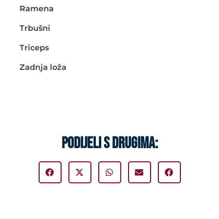
Ramena
Trbušni
Triceps
Zadnja loža
PODIJELI S DRUGIMA: