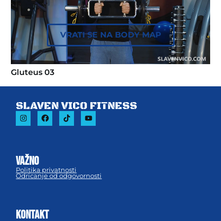
VRATI SE NA BODY MAP
Gluteus 03
SLAVEN VICO FITNESS
važno
Politika privatnosti
Odricanje od odgovornosti
KONTAKT
Gluteus 02