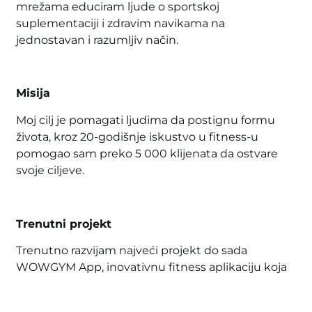
mrežama educiram ljude o sportskoj
suplementaciji i zdravim navikama na
jednostavan i razumljiv način.
Misija
Moj cilj je pomagati ljudima da postignu formu
života, kroz 20-godišnje iskustvo u fitness-u
pomogao sam preko 5 000 klijenata da ostvare
svoje ciljeve.
Trenutni projekt
Trenutno razvijam najveći projekt do sada
WOWGYM App, inovativnu fitness aplikaciju koja
povezuje umjetnu inteligenciju, treninge i
prehranu u jedno iskustvo.