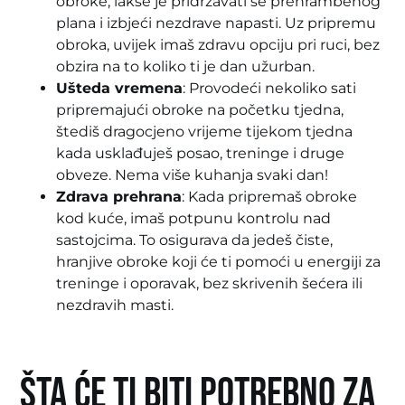
obroke, lakše je pridržavati se prehrambenog
plana i izbjeći nezdrave napasti. Uz pripremu
obroka, uvijek imaš zdravu opciju pri ruci, bez
obzira na to koliko ti je dan užurban.
Ušteda vremena
: Provodeći nekoliko sati
pripremajući obroke na početku tjedna,
štediš dragocjeno vrijeme tijekom tjedna
kada usklađuješ posao, treninge i druge
obveze. Nema više kuhanja svaki dan!
Zdrava prehrana
: Kada pripremaš obroke
kod kuće, imaš potpunu kontrolu nad
sastojcima. To osigurava da jedeš čiste,
hranjive obroke koji će ti pomoći u energiji za
treninge i oporavak, bez skrivenih šećera ili
nezdravih masti.
Šta će ti biti potrebno za