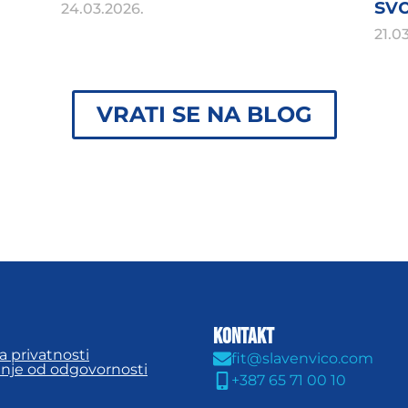
svo
24.03.2026.
21.0
VRATI SE NA BLOG
KONTAKT
ka privatnosti
fit@slavenvico.com
anje od odgovornosti
+387 65 71 00 10