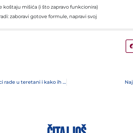
 koštaju mišića (i što zapravo funkcionira)
radi: zaboravi gotove formule, napravi svoj
Uobičajene greške koje početnici rade u teretani i kako ih izbjeći
Naj
ČITAJ JOŠ