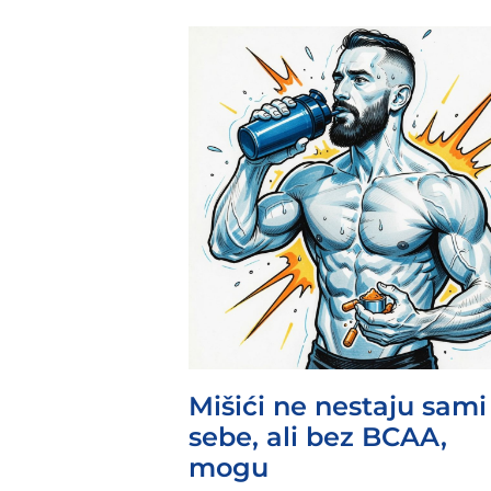
Mišići ne nestaju sami
sebe, ali bez BCAA,
mogu