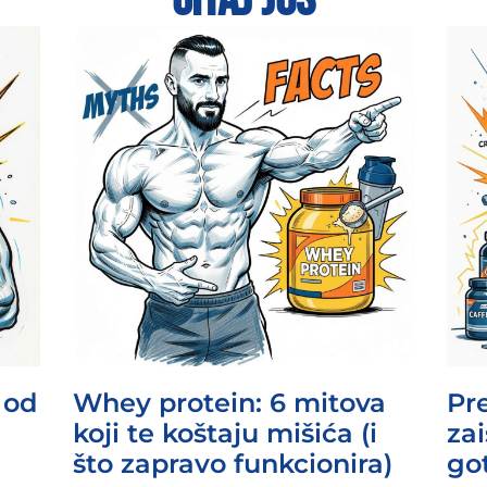
 od
Whey protein: 6 mitova
Pr
koji te koštaju mišića (i
zai
što zapravo funkcionira)
go