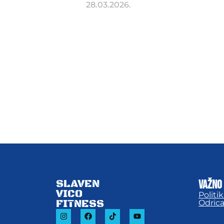
28.03.2026.
SLAVEN
važno
VICO
Politi
FITNESS
Odric