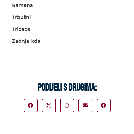
Ramena
Trbušni
Triceps
Zadnja loža
PODIJELI S DRUGIMA: