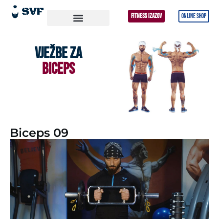
FITNESS IZAZOV
ONLINE SHOP
VJEŽBE ZA
BICEPS
Biceps 09