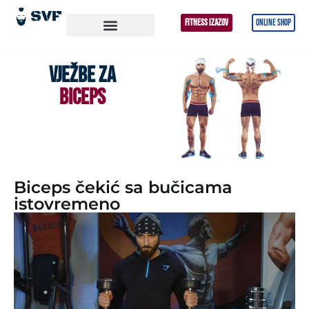
FITNESS IZAZOV
ONLINE SHOP
VJEŽBE ZA
BICEPS
Biceps čekić sa bučicama
istovremeno