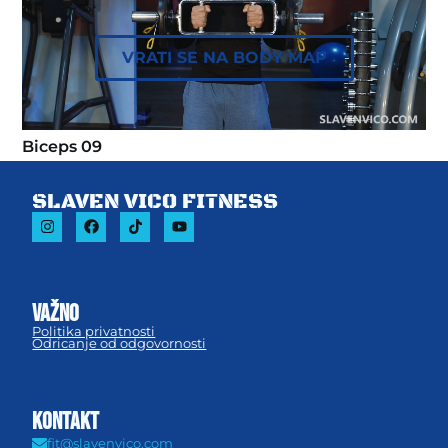
VRATI SE NA BODY MAP
Biceps 09
SLAVEN VICO FITNESS
važno
Politika privatnosti
Odricanje od odgovornosti
KONTAKT
Biceps 08
fit@slavenvico.com