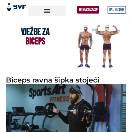
FITNESS IZAZOV
ONLINE SHOP
VJEŽBE ZA
BICEPS
Biceps ravna šipka stojeći