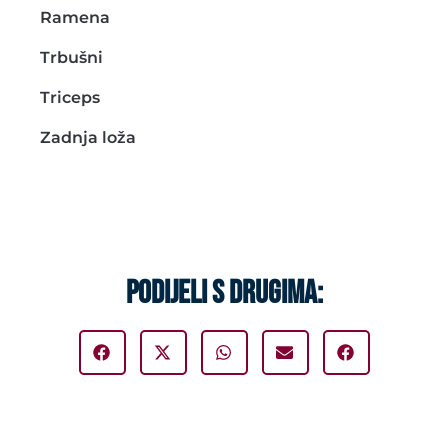
Ramena
Trbušni
Triceps
Zadnja loža
PODIJELI S DRUGIMA: